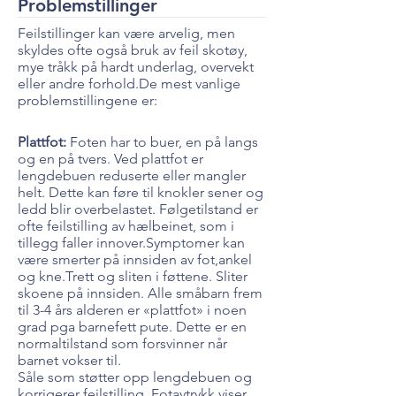
Problemstillinger
Feilstillinger kan være arvelig, men
skyldes ofte også bruk av feil skotøy,
mye tråkk på hardt underlag, overvekt
eller andre forhold.De mest vanlige
problemstillingene er:
Plattfot:
Foten har to buer, en på langs
og en på tvers. Ved plattfot er
lengdebuen reduserte eller mangler
helt. Dette kan føre til knokler sener og
ledd blir overbelastet. Følgetilstand er
ofte feilstilling av hælbeinet, som i
tillegg faller innover.Symptomer kan
være smerter på innsiden av fot,ankel
og kne.Trett og sliten i føttene. Sliter
skoene på innsiden. Alle småbarn frem
til 3-4 års alderen er «plattfot» i noen
grad pga barnefett pute. Dette er en
normaltilstand som forsvinner når
barnet vokser til.
Såle som støtter opp lengdebuen og
korrigerer feilstilling. Fotavtrykk viser