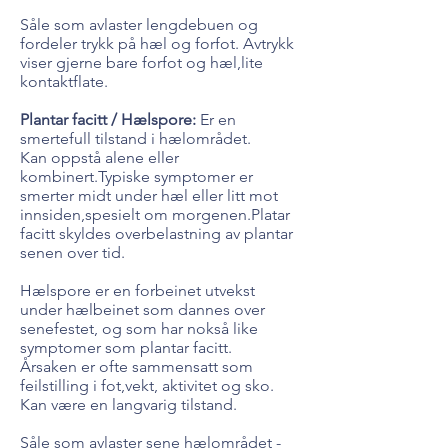
Såle som avlaster lengdebuen og
fordeler trykk på hæl og forfot. Avtrykk
viser gjerne bare forfot og hæl,lite
kontaktflate.
Plantar facitt / Hælspore:
Er en
smertefull tilstand i hælområdet.
Kan oppstå alene eller
kombinert.Typiske symptomer er
smerter midt under hæl eller litt mot
innsiden,spesielt om morgenen.Platar
facitt skyldes overbelastning av plantar
senen over tid.
Hælspore er en forbeinet utvekst
under hælbeinet som dannes over
senefestet, og som har nokså like
symptomer som plantar facitt.
Årsaken er ofte sammensatt som
feilstilling i fot,vekt, aktivitet og sko.
Kan være en langvarig tilstand.
Såle som avlaster sene hælområdet -