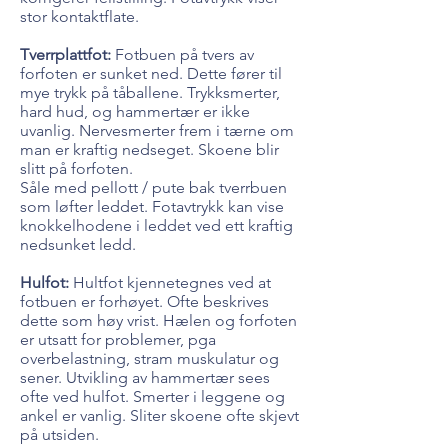
stor kontaktflate.
Tverrplattfot:
Fotbuen på tvers av
forfoten er sunket ned. Dette fører til
mye trykk på tåballene. Trykksmerter,
hard hud, og hammertær er ikke
uvanlig. Nervesmerter frem i tærne om
man er kraftig nedseget. Skoene blir
slitt på forfoten.
Såle med pellott / pute bak tverrbuen
som løfter leddet. Fotavtrykk kan vise
knokkelhodene i leddet ved ett kraftig
nedsunket ledd.
Hulfot:
Hultfot kjennetegnes ved at
fotbuen er forhøyet. Ofte beskrives
dette som høy vrist. Hælen og forfoten
er utsatt for problemer, pga
overbelastning, stram muskulatur og
sener. Utvikling av hammertær sees
ofte ved hulfot. Smerter i leggene og
ankel er vanlig. Sliter skoene ofte skjevt
på utsiden.