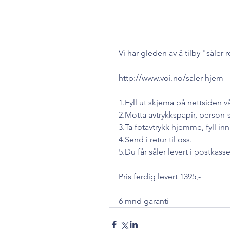
Vi har gleden av å tilby "såler r
http://www.voi.no/saler-hjem
1.Fyll ut skjema på nettsiden v
2.Motta avtrykkspapir, person-
3.Ta fotavtrykk hjemme, fyll i
4.Send i retur til oss. 
5.Du får såler levert i postka
Pris ferdig levert 1395,- 
6 mnd garanti 