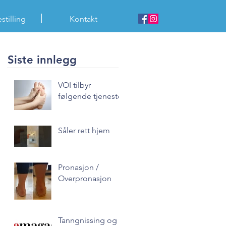
tilling
tilling
Kontakt
Kontakt
tilling
Kontakt
Siste innlegg
VOI tilbyr
følgende tjenester
Såler rett hjem
Pronasjon /
Overpronasjon
Tanngnissing og