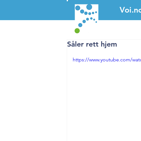
Voi.n
Voi.n
Voi.n
Såler rett hjem
https://www.youtube.com/w