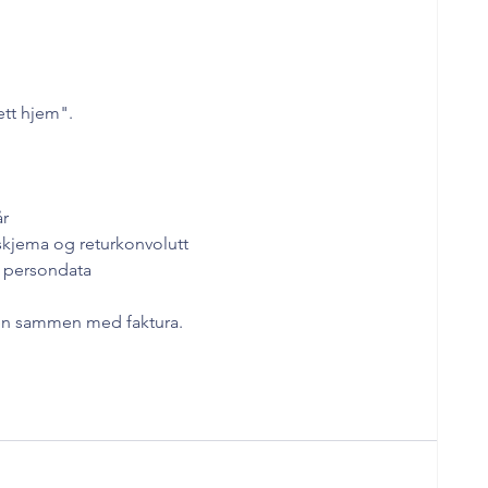
ett hjem". 
år
skjema og returkonvolutt
nn persondata
ssen sammen med faktura.